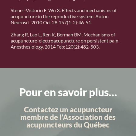
Stener-Victorin E, Wu X. Effects and mechanisms of
acupuncture in the reproductive system. Auton
Neurosci. 2010 Oct 28;157(1-2):46-51.
Zhang R, Lao L, Ren K, Berman BM. Mechanisms of
acupuncture-electroacupuncture on persistent pain.
Anesthesiology. 2014 Feb;120(2):482-503.
Pour en savoir plus…
Contactez un acupuncteur
membre de l’Association des
acupuncteurs du Québec