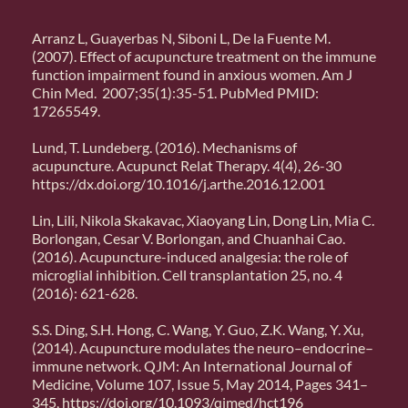
Arranz L, Guayerbas N, Siboni L, De la Fuente M.
(2007). Effect of acupuncture treatment on the immune
function impairment found in anxious women. Am J
Chin Med. 2007;35(1):35-51. PubMed PMID:
17265549.
Lund, T. Lundeberg. (2016). Mechanisms of
acupuncture. Acupunct Relat Therapy. 4(4), 26-30
https://dx.doi.org/10.1016/j.arthe.2016.12.001
Lin, Lili, Nikola Skakavac, Xiaoyang Lin, Dong Lin, Mia C.
Borlongan, Cesar V. Borlongan, and Chuanhai Cao.
(2016). Acupuncture-induced analgesia: the role of
microglial inhibition. Cell transplantation 25, no. 4
(2016): 621-628.
S.S. Ding, S.H. Hong, C. Wang, Y. Guo, Z.K. Wang, Y. Xu,
(2014). Acupuncture modulates the neuro–endocrine–
immune network. QJM: An International Journal of
Medicine, Volume 107, Issue 5, May 2014, Pages 341–
345,
https://doi.org/10.1093/qjmed/hct196